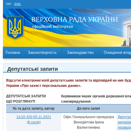
УКР
ENG
Головна
Законотворчість
Законодавство
Очищення вла
Депутатські запити
Відсутні електронні копії депутатських запитів та відповідей на них б
України «Про захист персональних даних».
ДЕПУТАТСЬКІ ЗАПИТИ
Керівникам інших органів державної вла
ЩО РОЗГЛЯНУТІ
самоврядування
№ та дата запиту, автор
До кого запит
11/10-320 05.11.2021
Офіс Генерального прокурора
Депутат
(6 сесія)
Венедіктова Ірина
неупере
Валентинівна
провад