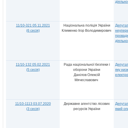
діяльно
11/10-321 05.11.2021
Національна поліція України
Депутат
(6 сесія)
Клименко Ігор Володимирович
неупере
провад
діяльно
11/10-132 05.02.2021
Рада національної безпеки і
Депутат
(5 сесія)
оборони України
яку низ
Данілов Олексій
електр
Мячеславович
11/10-1113 03.07.2020
Державне агентство лісових
Депутат
(3 сесія)
ресурсів України
який оп