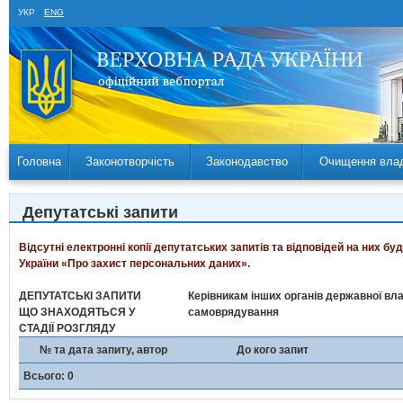
УКР
ENG
Головна
Законотворчість
Законодавство
Очищення вла
Депутатські запити
Відсутні електронні копії депутатських запитів та відповідей на них б
України «Про захист персональних даних».
ДЕПУТАТСЬКІ ЗАПИТИ
Керівникам інших органів державної вла
ЩО ЗНАХОДЯТЬСЯ У
самоврядування
СТАДІЇ РОЗГЛЯДУ
№ та дата запиту, автор
До кого запит
Всього: 0