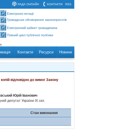
РАДА ОНЛАЙН
КОНТАКТИ
RSS
Електронні петиції
Громадське обговорення законопроєктів
Електронний кабінет громадянина
Повний цикл публічної політики
рмація
Контакти
Ресурси
Новини
 копій відповідно до вимог Закону
вський Юрій Іванович
ий депутат України IX скл.
Стан виконання