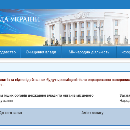
одавство
Очищення влади
Міжнародна діяльність
Інфо
запитів та відповідей на них будуть розміщені після опрацювання паперових
».
м інших органів державної влади та органів місцевого
Засла
дування
Народн
До кого запит
Зміст запиту