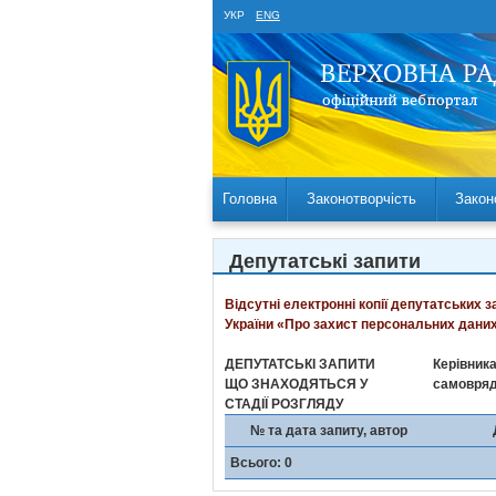
УКР
ENG
Головна
Законотворчість
Закон
Депутатські запити
Відсутні електронні копії депутатських 
України «Про захист персональних даних
ДЕПУТАТСЬКІ ЗАПИТИ
Керівника
ЩО ЗНАХОДЯТЬСЯ У
самовря
СТАДІЇ РОЗГЛЯДУ
№ та дата запиту, автор
Всього: 0