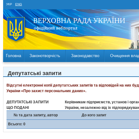
УКР
ENG
Головна
Законотворчість
Законодавство
Очищення вла
Депутатські запити
Відсутні електронні копії депутатських запитів та відповідей на них б
України «Про захист персональних даних».
ДЕПУТАТСЬКІ ЗАПИТИ
Керівникам підприємств, установ і орган
ЩО ПОДАНІ
України, незалежно від їх підпорядкува
№ та дата запиту, автор
До кого запит
Всього: 0