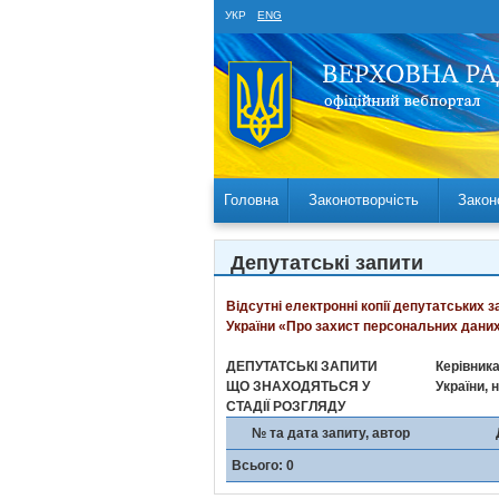
УКР
ENG
Головна
Законотворчість
Закон
Депутатські запити
Відсутні електронні копії депутатських 
України «Про захист персональних даних
ДЕПУТАТСЬКІ ЗАПИТИ
Керівника
ЩО ЗНАХОДЯТЬСЯ У
України, 
СТАДІЇ РОЗГЛЯДУ
№ та дата запиту, автор
Всього: 0