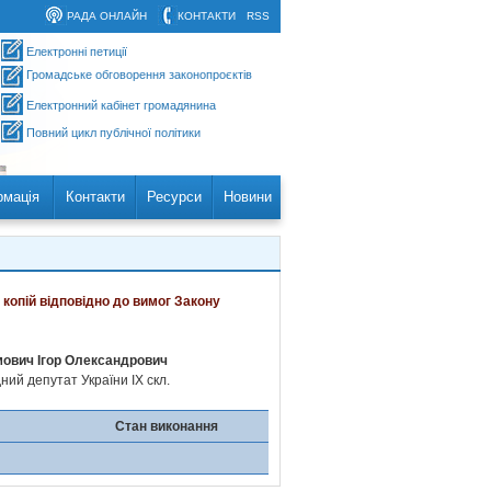
РАДА ОНЛАЙН
КОНТАКТИ
RSS
Електронні петиції
Громадське обговорення законопроєктів
Електронний кабінет громадянина
Повний цикл публічної політики
рмація
Контакти
Ресурси
Новини
 копій відповідно до вимог Закону
ович Ігор Олександрович
ий депутат України IX скл.
Стан виконання