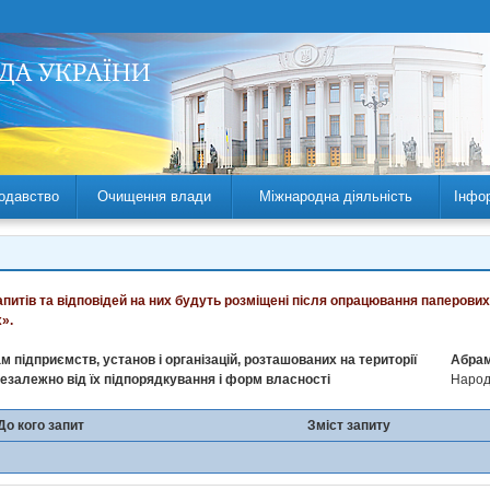
одавство
Очищення влади
Міжнародна діяльність
Інфо
запитів та відповідей на них будуть розміщені після опрацювання паперових
».
м підприємств, установ і організацій, розташованих на території
Абрам
незалежно від їх підпорядкування і форм власності
Народн
До кого запит
Зміст запиту