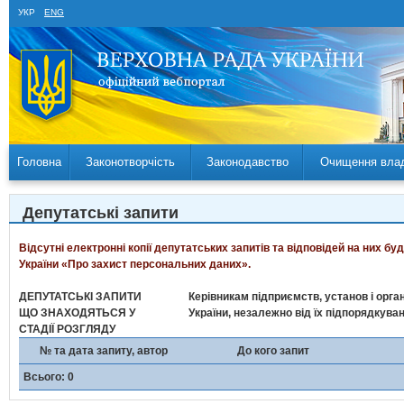
УКР
ENG
Головна
Законотворчість
Законодавство
Очищення вла
Депутатські запити
Відсутні електронні копії депутатських запитів та відповідей на них б
України «Про захист персональних даних».
ДЕПУТАТСЬКІ ЗАПИТИ
Керівникам підприємств, установ і орган
ЩО ЗНАХОДЯТЬСЯ У
України, незалежно від їх підпорядкува
СТАДІЇ РОЗГЛЯДУ
№ та дата запиту, автор
До кого запит
Всього: 0