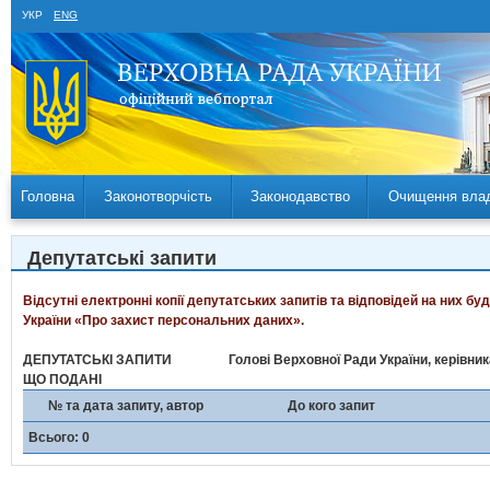
УКР
ENG
Головна
Законотворчість
Законодавство
Очищення вла
Депутатські запити
Відсутні електронні копії депутатських запитів та відповідей на них б
України «Про захист персональних даних».
ДЕПУТАТСЬКІ ЗАПИТИ
Голові Верховної Ради України, керівни
ЩО ПОДАНІ
№ та дата запиту, автор
До кого запит
Всього: 0