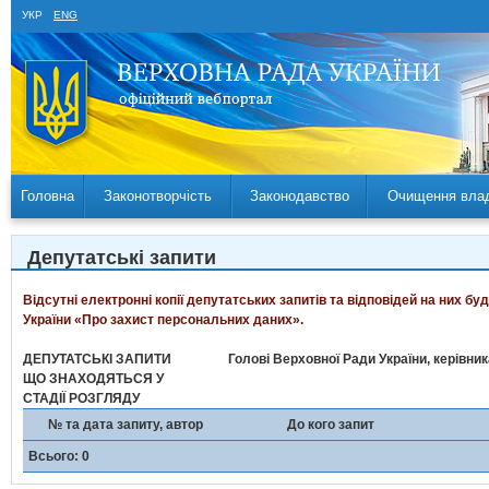
УКР
ENG
Головна
Законотворчість
Законодавство
Очищення вла
Депутатські запити
Відсутні електронні копії депутатських запитів та відповідей на них б
України «Про захист персональних даних».
ДЕПУТАТСЬКІ ЗАПИТИ
Голові Верховної Ради України, керівни
ЩО ЗНАХОДЯТЬСЯ У
СТАДІЇ РОЗГЛЯДУ
№ та дата запиту, автор
До кого запит
Всього: 0