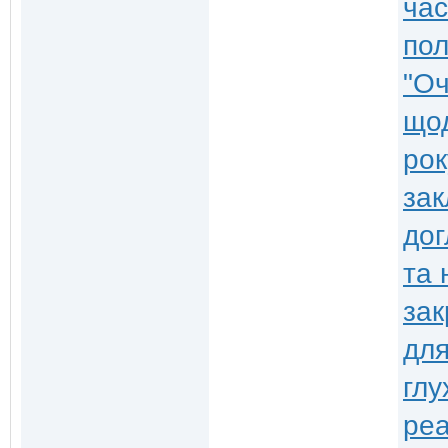
час
пол
"Оч
щод
рок
зак
дог
та 
зак
для
глу
реа