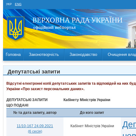
УКР
ENG
Головна
Законотворчість
Законодавство
Очищення вла
Депутатські запити
Відсутні електронні копії депутатських запитів та відповідей на них б
України «Про захист персональних даних».
ДЕПУТАТСЬКІ ЗАПИТИ
Кабінету Міністрів України
ЩО ПОДАНІ
№ та дата запиту, автор
До кого запит
Деп
11/10-167 24.09.2021
Кабінет Міністрів України
(6 сесія)
нев