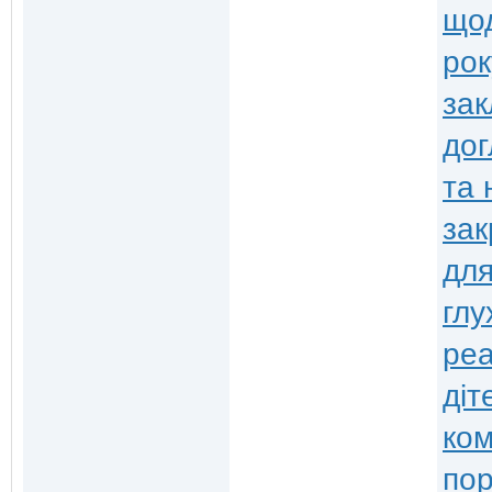
щод
рок
зак
дог
та 
зак
для
глу
реа
діт
ко
по