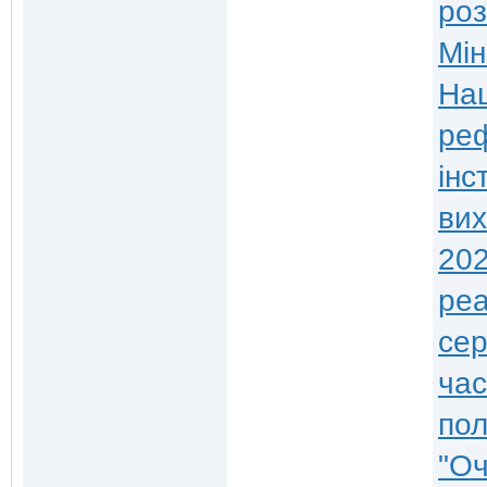
роз
Мін
Нац
ре
інс
вих
202
реа
сер
час
пол
"Оч