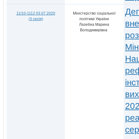
Деп
11/10-1112 03.07.2020
Міністерство соціальної
(3 сесія)
політики України
вне
Лазебна Марина
Володимирівна
роз
Мін
Нац
ре
інс
вих
202
реа
сер