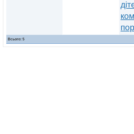
діт
ко
по
Всього: 5