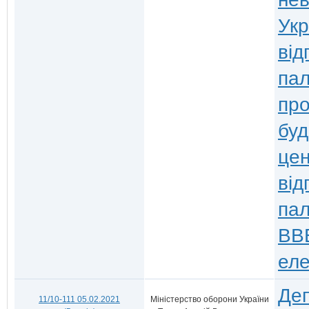
Укр
ві
па
про
буд
цен
від
пал
ВВЕ
еле
Деп
11/10-111 05.02.2021
Міністерство оборони України