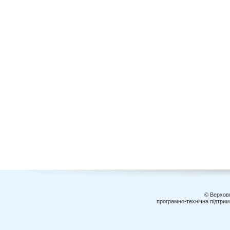
© Верховн
програмно-технічна підтри