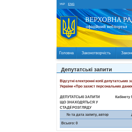
УКР
ENG
Головна
Законотворчість
Закон
Депутатські запити
Відсутні електронні копії депутатських 
України «Про захист персональних даних
ДЕПУТАТСЬКІ ЗАПИТИ
Кабінету 
ЩО ЗНАХОДЯТЬСЯ У
СТАДІЇ РОЗГЛЯДУ
№ та дата запиту, автор
Всього: 0