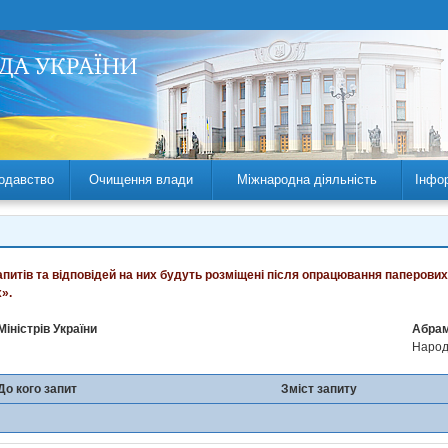
одавство
Очищення влади
Міжнародна діяльність
Інфо
запитів та відповідей на них будуть розміщені після опрацювання паперових
».
Міністрів України
Абрам
Народн
До кого запит
Зміст запиту