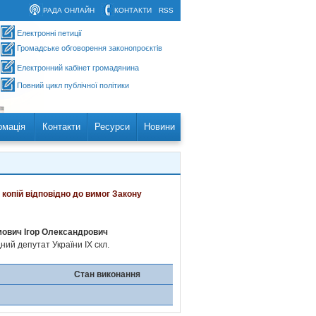
РАДА ОНЛАЙН
КОНТАКТИ
RSS
Електронні петиції
Громадське обговорення законопроєктів
Електронний кабінет громадянина
Повний цикл публічної політики
рмація
Контакти
Ресурси
Новини
 копій відповідно до вимог Закону
ович Ігор Олександрович
ий депутат України IX скл.
Стан виконання