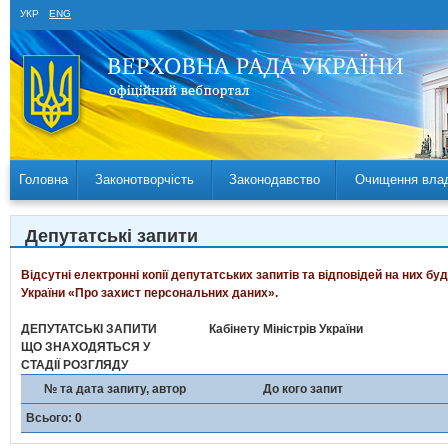
УКР
ENG
Головна
Законотворчість
Законодавство
Очищення вла
Депутатські запити
Відсутні електронні копії депутатських запитів та відповідей на них б
України «Про захист персональних даних».
ДЕПУТАТСЬКІ ЗАПИТИ
Кабінету Міністрів України
ЩО ЗНАХОДЯТЬСЯ У
СТАДІЇ РОЗГЛЯДУ
№ та дата запиту, автор
До кого запит
Всього: 0