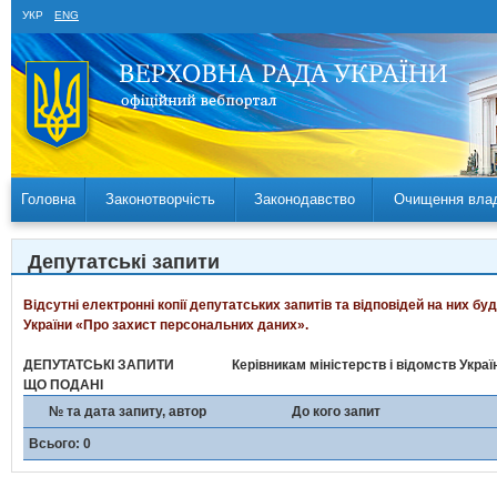
УКР
ENG
Головна
Законотворчість
Законодавство
Очищення вла
Депутатські запити
Відсутні електронні копії депутатських запитів та відповідей на них б
України «Про захист персональних даних».
ДЕПУТАТСЬКІ ЗАПИТИ
Керівникам міністерств і відомств Укра
ЩО ПОДАНІ
№ та дата запиту, автор
До кого запит
Всього: 0