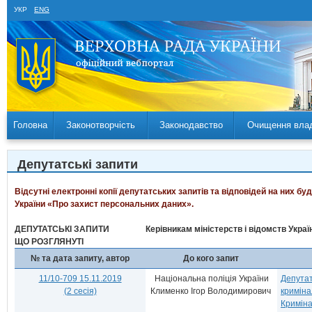
УКР
ENG
Головна
Законотворчість
Законодавство
Очищення вла
Депутатські запити
Відсутні електронні копії депутатських запитів та відповідей на них б
України «Про захист персональних даних».
ДЕПУТАТСЬКІ ЗАПИТИ
Керівникам міністерств і відомств Укра
ЩО РОЗГЛЯНУТІ
№ та дата запиту, автор
До кого запит
11/10-709 15.11.2019
Національна поліція України
Депутат
(2 сесія)
Клименко Ігор Володимирович
криміна
Криміна