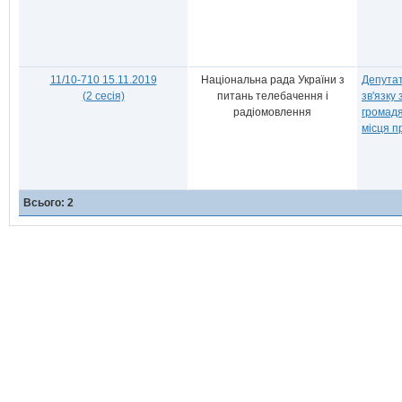
11/10-710 15.11.2019
Національна рада України з
Депутат
(2 сесія)
питань телебачення і
зв'язку
радіомовлення
громадя
місця п
Всього: 2