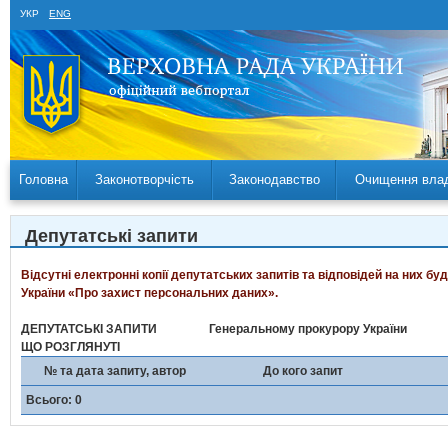
УКР
ENG
Головна
Законотворчість
Законодавство
Очищення вла
Депутатські запити
Відсутні електронні копії депутатських запитів та відповідей на них б
України «Про захист персональних даних».
ДЕПУТАТСЬКІ ЗАПИТИ
Генеральному прокурору України
ЩО РОЗГЛЯНУТІ
№ та дата запиту, автор
До кого запит
Всього: 0