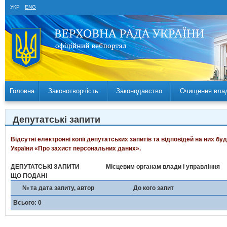
УКР
ENG
Головна
Законотворчість
Законодавство
Очищення вла
Депутатські запити
Відсутні електронні копії депутатських запитів та відповідей на них б
України «Про захист персональних даних».
ДЕПУТАТСЬКІ ЗАПИТИ
Місцевим органам влади і управління
ЩО ПОДАНІ
№ та дата запиту, автор
До кого запит
Всього: 0