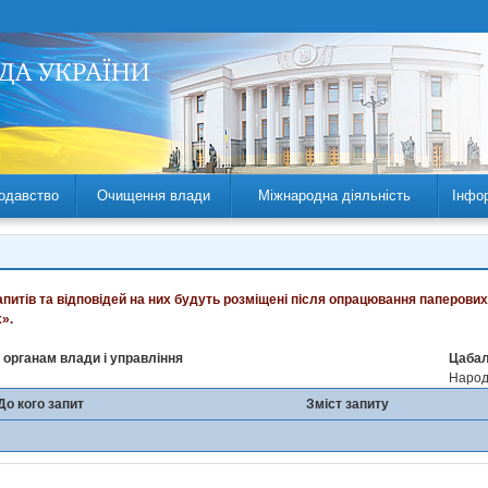
одавство
Очищення влади
Міжнародна діяльність
Інфо
запитів та відповідей на них будуть розміщені після опрацювання паперових
».
 органам влади і управління
Цаба
Народн
До кого запит
Зміст запиту