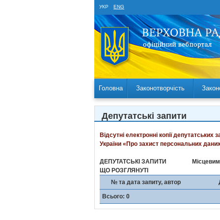
УКР
ENG
Головна
Законотворчість
Закон
Депутатські запити
Відсутні електронні копії депутатських 
України «Про захист персональних даних
ДЕПУТАТСЬКІ ЗАПИТИ
Місцевим
ЩО РОЗГЛЯНУТІ
№ та дата запиту, автор
Всього: 0