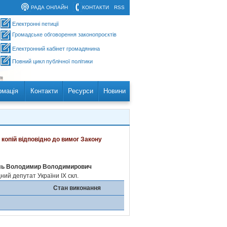
РАДА ОНЛАЙН
КОНТАКТИ
RSS
Електронні петиції
Громадське обговорення законопроєктів
Електронний кабінет громадянина
Повний цикл публічної політики
рмація
Контакти
Ресурси
Новини
 копій відповідно до вимог Закону
ль Володимир Володимирович
ий депутат України IX скл.
Стан виконання