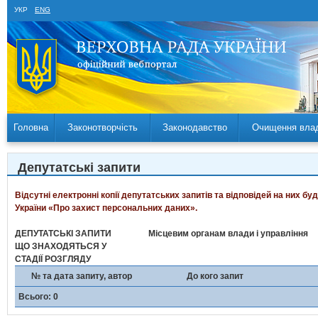
УКР
ENG
Головна
Законотворчість
Законодавство
Очищення вла
Депутатські запити
Відсутні електронні копії депутатських запитів та відповідей на них б
України «Про захист персональних даних».
ДЕПУТАТСЬКІ ЗАПИТИ
Місцевим органам влади і управління
ЩО ЗНАХОДЯТЬСЯ У
СТАДІЇ РОЗГЛЯДУ
№ та дата запиту, автор
До кого запит
Всього: 0