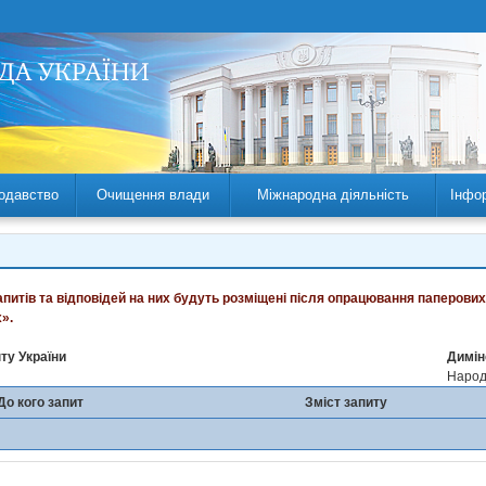
одавство
Очищення влади
Міжнародна діяльність
Інфо
запитів та відповідей на них будуть розміщені після опрацювання паперових
».
ту України
Димін
Народн
До кого запит
Зміст запиту