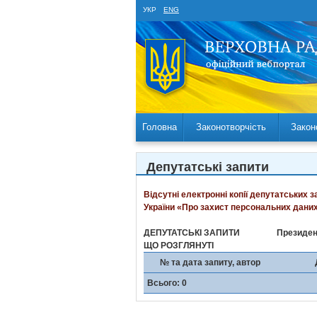
УКР
ENG
Головна
Законотворчість
Закон
Депутатські запити
Відсутні електронні копії депутатських 
України «Про захист персональних даних
ДЕПУТАТСЬКІ ЗАПИТИ
Президен
ЩО РОЗГЛЯНУТІ
№ та дата запиту, автор
Всього: 0