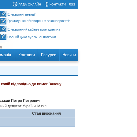
РАДА ОНЛАЙН
КОНТАКТИ
RSS
Електронні петиції
Громадське обговорення законопроєктів
Електронний кабінет громадянина
Повний цикл публічної політики
рмація
Контакти
Ресурси
Новини
 копій відповідно до вимог Закону
ський Петро Петрович
ий депутат України IV скл.
Стан виконання