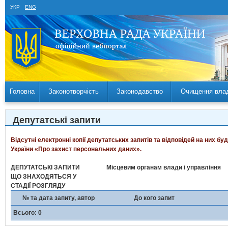
УКР
ENG
Головна
Законотворчість
Законодавство
Очищення вла
Депутатські запити
Відсутні електронні копії депутатських запитів та відповідей на них б
України «Про захист персональних даних».
ДЕПУТАТСЬКІ ЗАПИТИ
Місцевим органам влади і управління
ЩО ЗНАХОДЯТЬСЯ У
СТАДІЇ РОЗГЛЯДУ
№ та дата запиту, автор
До кого запит
Всього: 0