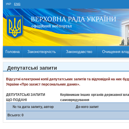
УКР
ENG
Головна
Законотворчість
Законодавство
Очищення вла
Депутатські запити
Відсутні електронні копії депутатських запитів та відповідей на них б
України «Про захист персональних даних».
ДЕПУТАТСЬКІ ЗАПИТИ
Керівникам інших органів державної вла
ЩО ПОДАНІ
самоврядування
№ та дата запиту, автор
До кого запит
Всього: 0