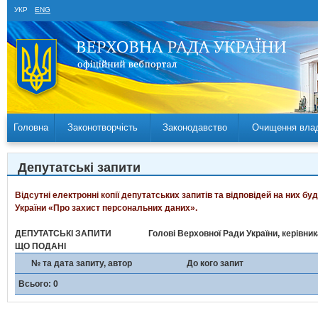
УКР
ENG
Головна
Законотворчість
Законодавство
Очищення вла
Депутатські запити
Відсутні електронні копії депутатських запитів та відповідей на них б
України «Про захист персональних даних».
ДЕПУТАТСЬКІ ЗАПИТИ
Голові Верховної Ради України, керівни
ЩО ПОДАНІ
№ та дата запиту, автор
До кого запит
Всього: 0