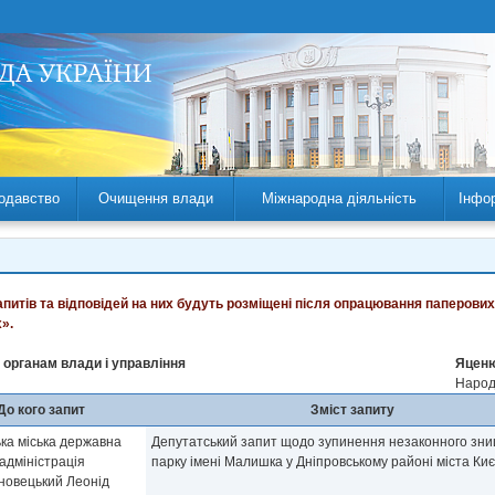
одавство
Очищення влади
Міжнародна діяльність
Інфо
запитів та відповідей на них будуть розміщені після опрацювання паперових
».
 органам влади і управління
Яценю
Народн
До кого запит
Зміст запиту
ька міська державна
Депутатський запит щодо зупинення незаконного зн
адміністрація
парку імені Малишка у Дніпровському районі міста Ки
новецький Леонід