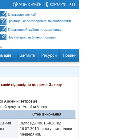
РАДА ОНЛАЙН
КОНТАКТИ
RSS
Електронні петиції
Громадське обговорення законопроєктів
Електронний кабінет громадянина
Повний цикл публічної політики
рмація
Контакти
Ресурси
Новини
 копій відповідно до вимог Закону
к Арсеній Петрович
ий депутат України VI скл.
Стан виконання
ищення
Відповідь №016-826 від
єва.
16.07.2010 - заступник голови
Мещеряков.