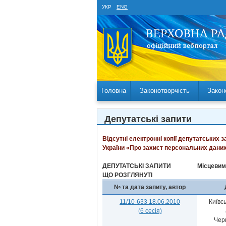
УКР
ENG
Головна
Законотворчість
Закон
Депутатські запити
Відсутні електронні копії депутатських 
України «Про захист персональних даних
ДЕПУТАТСЬКІ ЗАПИТИ
Місцевим
ЩО РОЗГЛЯНУТІ
№ та дата запиту, автор
11/10-633 18.06.2010
Київс
(6 сесія)
Чер