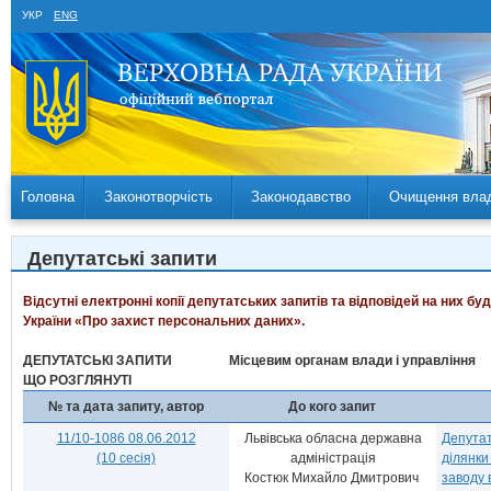
УКР
ENG
Головна
Законотворчість
Законодавство
Очищення вла
Депутатські запити
Відсутні електронні копії депутатських запитів та відповідей на них б
України «Про захист персональних даних».
ДЕПУТАТСЬКІ ЗАПИТИ
Місцевим органам влади і управління
ЩО РОЗГЛЯНУТІ
№ та дата запиту, автор
До кого запит
11/10-1086 08.06.2012
Львівська обласна державна
Депутат
(10 сесія)
адміністрація
ділянки
Костюк Михайло Дмитрович
заводу 