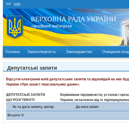
УКР
ENG
Головна
Законотворчість
Законодавство
Очищення вла
Депутатські запити
Відсутні електронні копії депутатських запитів та відповідей на них б
України «Про захист персональних даних».
ДЕПУТАТСЬКІ ЗАПИТИ
Керівникам підприємств, установ і орган
ЩО РОЗГЛЯНУТІ
України, незалежно від їх підпорядкува
№ та дата запиту, автор
До кого запит
Всього: 0