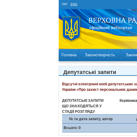
УКР
ENG
Головна
Законотворчість
Закон
Депутатські запити
Відсутні електронні копії депутатських 
України «Про захист персональних даних
ДЕПУТАТСЬКІ ЗАПИТИ
Керівника
ЩО ЗНАХОДЯТЬСЯ У
СТАДІЇ РОЗГЛЯДУ
№ та дата запиту, автор
Всього: 0