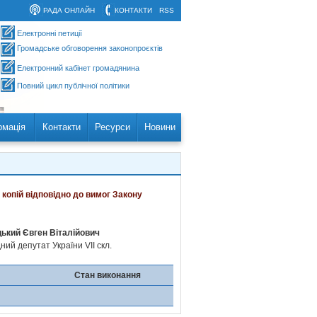
РАДА ОНЛАЙН
КОНТАКТИ
RSS
Електронні петиції
Громадське обговорення законопроєктів
Електронний кабінет громадянина
Повний цикл публічної політики
рмація
Контакти
Ресурси
Новини
 копій відповідно до вимог Закону
ький Євген Віталійович
ий депутат України VII скл.
Стан виконання