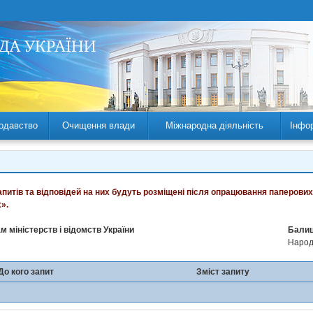
одавство
Очищення влади
Міжнародна діяльність
Інфо
запитів та відповідей на них будуть розміщені після опрацювання паперових
».
м міністерств і відомств України
Балиц
Народн
До кого запит
Зміст запиту