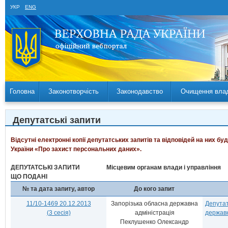
УКР
ENG
Головна
Законотворчість
Законодавство
Очищення вла
Депутатські запити
Відсутні електронні копії депутатських запитів та відповідей на них б
України «Про захист персональних даних».
ДЕПУТАТСЬКІ ЗАПИТИ
Місцевим органам влади і управління
ЩО ПОДАНІ
№ та дата запиту, автор
До кого запит
11/10-1469 20.12.2013
Запорізька обласна державна
Депутат
(3 сесія)
адміністрація
державн
Пеклушенко Олександр