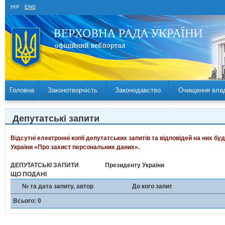
УКР
ENG
Головна
Законотворчість
Законодавство
Очищення вла
Депутатські запити
Відсутні електронні копії депутатських запитів та відповідей на них б
України «Про захист персональних даних».
ДЕПУТАТСЬКІ ЗАПИТИ
Президенту України
ЩО ПОДАНІ
№ та дата запиту, автор
До кого запит
Всього: 0