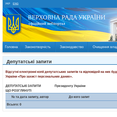
УКР
ENG
Головна
Законотворчість
Законодавство
Очищення вла
Депутатські запити
Відсутні електронні копії депутатських запитів та відповідей на них б
України «Про захист персональних даних».
ДЕПУТАТСЬКІ ЗАПИТИ
Президенту України
ЩО РОЗГЛЯНУТІ
№ та дата запиту, автор
До кого запит
Всього: 0