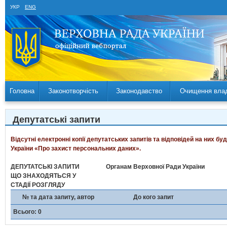
УКР
ENG
Головна
Законотворчість
Законодавство
Очищення вла
Депутатські запити
Відсутні електронні копії депутатських запитів та відповідей на них б
України «Про захист персональних даних».
ДЕПУТАТСЬКІ ЗАПИТИ
Органам Верховної Ради України
ЩО ЗНАХОДЯТЬСЯ У
СТАДІЇ РОЗГЛЯДУ
№ та дата запиту, автор
До кого запит
Всього: 0