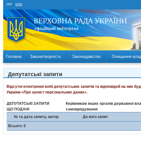
УКР
ENG
Головна
Законотворчість
Законодавство
Очищення вла
Депутатські запити
Відсутні електронні копії депутатських запитів та відповідей на них б
України «Про захист персональних даних».
ДЕПУТАТСЬКІ ЗАПИТИ
Керівникам інших органів державної вла
ЩО ПОДАНІ
самоврядування
№ та дата запиту, автор
До кого запит
Всього: 0