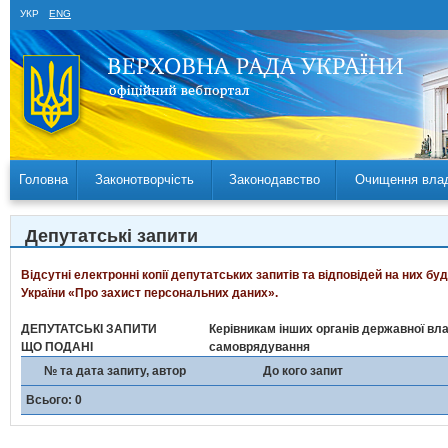
УКР
ENG
Головна
Законотворчість
Законодавство
Очищення вла
Депутатські запити
Відсутні електронні копії депутатських запитів та відповідей на них б
України «Про захист персональних даних».
ДЕПУТАТСЬКІ ЗАПИТИ
Керівникам інших органів державної вла
ЩО ПОДАНІ
самоврядування
№ та дата запиту, автор
До кого запит
Всього: 0