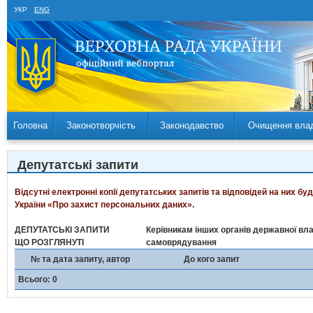
УКР
ENG
Головна
Законотворчість
Законодавство
Очищення вла
Депутатські запити
Відсутні електронні копії депутатських запитів та відповідей на них б
України «Про захист персональних даних».
ДЕПУТАТСЬКІ ЗАПИТИ
Керівникам інших органів державної вла
ЩО РОЗГЛЯНУТІ
самоврядування
№ та дата запиту, автор
До кого запит
Всього: 0