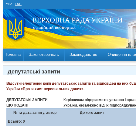
УКР
ENG
Головна
Законотворчість
Законодавство
Очищення вла
Депутатські запити
Відсутні електронні копії депутатських запитів та відповідей на них б
України «Про захист персональних даних».
ДЕПУТАТСЬКІ ЗАПИТИ
Керівникам підприємств, установ і орган
ЩО ПОДАНІ
України, незалежно від їх підпорядкува
№ та дата запиту, автор
До кого запит
Всього: 0