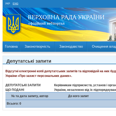
УКР
ENG
Головна
Законотворчість
Законодавство
Очищення вла
Депутатські запити
Відсутні електронні копії депутатських запитів та відповідей на них б
України «Про захист персональних даних».
ДЕПУТАТСЬКІ ЗАПИТИ
Керівникам підприємств, установ і орган
ЩО ПОДАНІ
України, незалежно від їх підпорядкува
№ та дата запиту, автор
До кого запит
Всього: 0