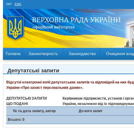
УКР
ENG
Головна
Законотворчість
Законодавство
Очищення вла
Депутатські запити
Відсутні електронні копії депутатських запитів та відповідей на них б
України «Про захист персональних даних».
ДЕПУТАТСЬКІ ЗАПИТИ
Керівникам підприємств, установ і орган
ЩО ПОДАНІ
України, незалежно від їх підпорядкува
№ та дата запиту, автор
До кого запит
Всього: 0