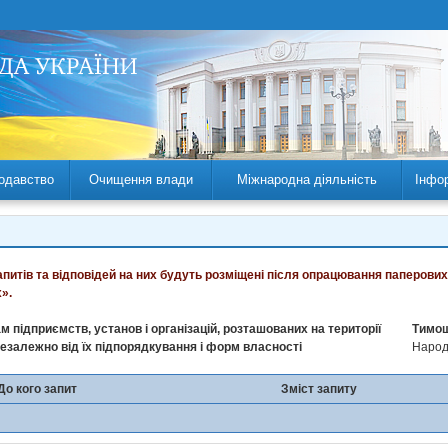
одавство
Очищення влади
Міжнародна діяльність
Інфо
запитів та відповідей на них будуть розміщені після опрацювання паперових
».
м підприємств, установ і організацій, розташованих на території
Тимош
незалежно від їх підпорядкування і форм власності
Народн
До кого запит
Зміст запиту