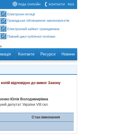
РАДА ОНЛАЙН
КОНТАКТИ
RSS
Електронні петиції
Громадське обговорення законопроєктів
Електронний кабінет громадянина
Повний цикл публічної політики
рмація
Контакти
Ресурси
Новини
 копій відповідно до вимог Закону
енко Юлія Володимирівна
ий депутат України VIII скл.
Стан виконання