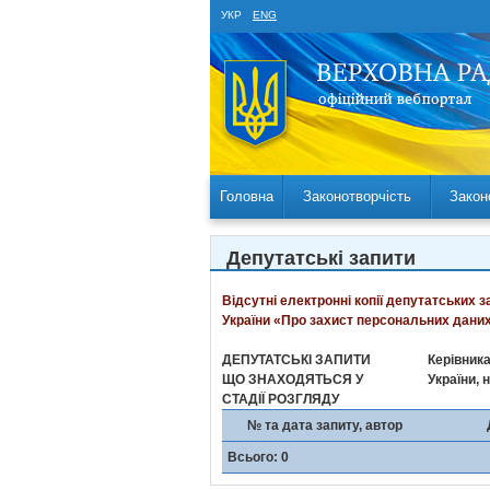
УКР
ENG
Головна
Законотворчість
Закон
Депутатські запити
Відсутні електронні копії депутатських 
України «Про захист персональних даних
ДЕПУТАТСЬКІ ЗАПИТИ
Керівника
ЩО ЗНАХОДЯТЬСЯ У
України, 
СТАДІЇ РОЗГЛЯДУ
№ та дата запиту, автор
Всього: 0