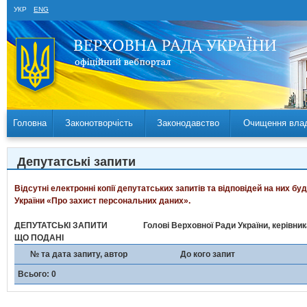
УКР
ENG
Головна
Законотворчість
Законодавство
Очищення вла
Депутатські запити
Відсутні електронні копії депутатських запитів та відповідей на них б
України «Про захист персональних даних».
ДЕПУТАТСЬКІ ЗАПИТИ
Голові Верховної Ради України, керівни
ЩО ПОДАНІ
№ та дата запиту, автор
До кого запит
Всього: 0