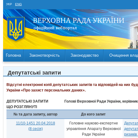
УКР
ENG
Головна
Законотворчість
Законодавство
Очищення вла
Депутатські запити
Відсутні електронні копії депутатських запитів та відповідей на них б
України «Про захист персональних даних».
ДЕПУТАТСЬКІ ЗАПИТИ
Голові Верховної Ради України, керівни
ЩО РОЗГЛЯНУТІ
№ та дата запиту, автор
До кого запит
11/10-1451 20.04.2018
Головне науково-експертне
Депутат
(8 сесія)
управління Апарату Верховної
депутат
Ради України
ризиків