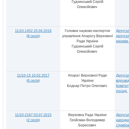
Гудзинський Сергій
Олексійович
11/10-1452 20.04.2018
Головне науково-експертне
Депутат
(8 сесія)
управління Апарату Верховної
депутат
Ради України
ризиків
Гудзинський Сергій
Олексійович
11/10-15 10.02.2017
Апарат Верховної Ради
Депутат
(6 сесія)
України
відпові
Боднар Петро Олегович
Комітет
посаді.
11/10-2167 03.07.2015
Верховна Рада України
Депутат
(2 сесія)
Гройсман Володимир
народно
Борисович
службов