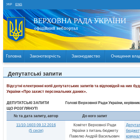
УКР
ENG
Головна
Законотворчість
Законодавство
Очищення вла
Депутатські запити
Відсутні електронні копії депутатських запитів та відповідей на них б
України «Про захист персональних даних».
ДЕПУТАТСЬКІ ЗАПИТИ
Голові Верховної Ради України, керівни
ЩО РОЗГЛЯНУТІ
№ та дата запиту, автор
До кого запит
11/10-1603 09.12.2016
Комітет Верховної Ради
Депутат
(5 сесія)
України з питань бюджету
бюджету
Павелко Андрій Васильович
комунал