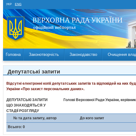
УКР
ENG
Головна
Законотворчість
Законодавство
Очищення вла
Депутатські запити
Відсутні електронні копії депутатських запитів та відповідей на них б
України «Про захист персональних даних».
ДЕПУТАТСЬКІ ЗАПИТИ
Голові Верховної Ради України, керівни
ЩО ЗНАХОДЯТЬСЯ У
СТАДІЇ РОЗГЛЯДУ
№ та дата запиту, автор
До кого запит
Всього: 0