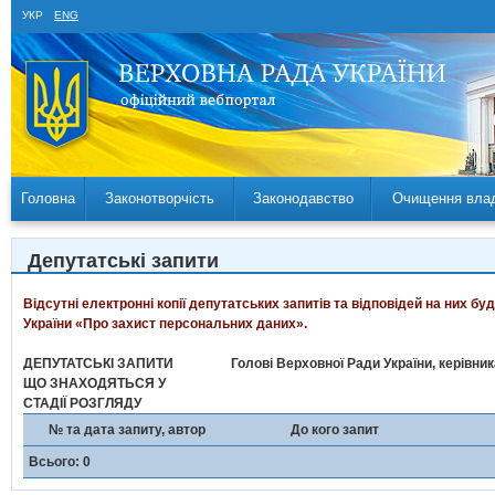
УКР
ENG
Головна
Законотворчість
Законодавство
Очищення вла
Депутатські запити
Відсутні електронні копії депутатських запитів та відповідей на них б
України «Про захист персональних даних».
ДЕПУТАТСЬКІ ЗАПИТИ
Голові Верховної Ради України, керівни
ЩО ЗНАХОДЯТЬСЯ У
СТАДІЇ РОЗГЛЯДУ
№ та дата запиту, автор
До кого запит
Всього: 0