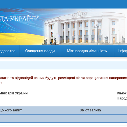
одавство
Очищення влади
Міжнародна діяльність
Інфо
запитів та відповідей на них будуть розміщені після опрацювання паперових
».
Міністрів України
Ільюк
Народн
До кого запит
Зміст запиту