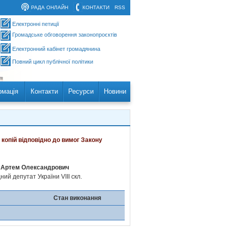
РАДА ОНЛАЙН
КОНТАКТИ
RSS
Електронні петиції
Громадське обговорення законопроєктів
Електронний кабінет громадянина
Повний цикл публічної політики
рмація
Контакти
Ресурси
Новини
 копій відповідно до вимог Закону
 Артем Олександрович
ий депутат України VIII скл.
Стан виконання