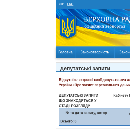
УКР
ENG
Головна
Законотворчість
Закон
Депутатські запити
Відсутні електронні копії депутатських 
України «Про захист персональних даних
ДЕПУТАТСЬКІ ЗАПИТИ
Кабінету 
ЩО ЗНАХОДЯТЬСЯ У
СТАДІЇ РОЗГЛЯДУ
№ та дата запиту, автор
Всього: 0