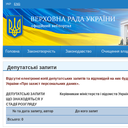
УКР
ENG
Головна
Законотворчість
Законодавство
Очищення вла
Депутатські запити
Відсутні електронні копії депутатських запитів та відповідей на них б
України «Про захист персональних даних».
ДЕПУТАТСЬКІ ЗАПИТИ
Керівникам міністерств і відомств Укра
ЩО ЗНАХОДЯТЬСЯ У
СТАДІЇ РОЗГЛЯДУ
№ та дата запиту, автор
До кого запит
Всього: 0