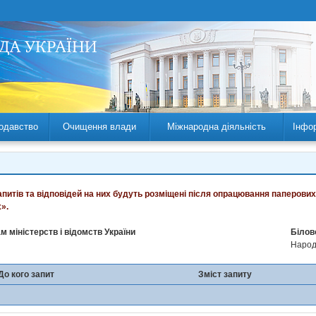
одавство
Очищення влади
Міжнародна діяльність
Інфо
запитів та відповідей на них будуть розміщені після опрацювання паперових
».
м міністерств і відомств України
Білов
Народн
До кого запит
Зміст запиту