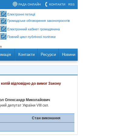
РАДА ОНЛАЙН
КОНТАКТИ
RSS
Електронні петиції
Громадське обговорення законопроєктів
Електронний кабінет громадянина
Повний цикл публічної політики
рмація
Контакти
Ресурси
Новини
 копій відповідно до вимог Закону
ол Олександр Миколайович
ий депутат України VIII скл.
Стан виконання