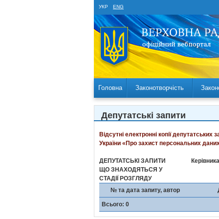
УКР
ENG
Головна
Законотворчість
Закон
Депутатські запити
Відсутні електронні копії депутатських 
України «Про захист персональних даних
ДЕПУТАТСЬКІ ЗАПИТИ
Керівника
ЩО ЗНАХОДЯТЬСЯ У
СТАДІЇ РОЗГЛЯДУ
№ та дата запиту, автор
Всього: 0