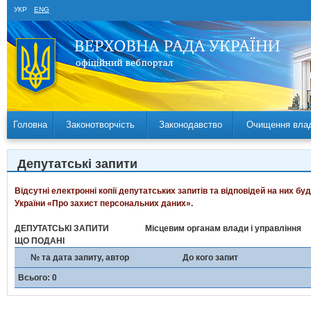
УКР
ENG
Головна
Законотворчість
Законодавство
Очищення вла
Депутатські запити
Відсутні електронні копії депутатських запитів та відповідей на них б
України «Про захист персональних даних».
ДЕПУТАТСЬКІ ЗАПИТИ
Місцевим органам влади і управління
ЩО ПОДАНІ
№ та дата запиту, автор
До кого запит
Всього: 0