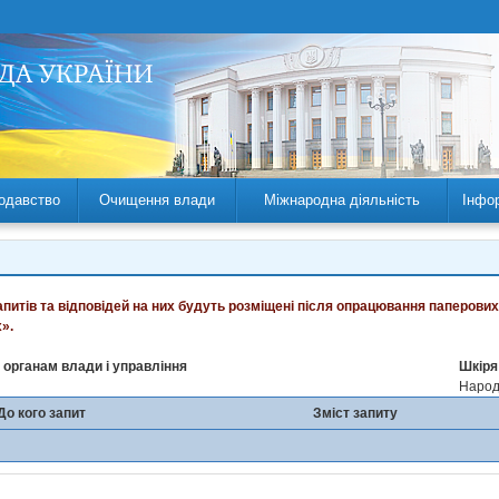
одавство
Очищення влади
Міжнародна діяльність
Інфо
запитів та відповідей на них будуть розміщені після опрацювання паперових
».
 органам влади і управління
Шкіря
Народн
До кого запит
Зміст запиту