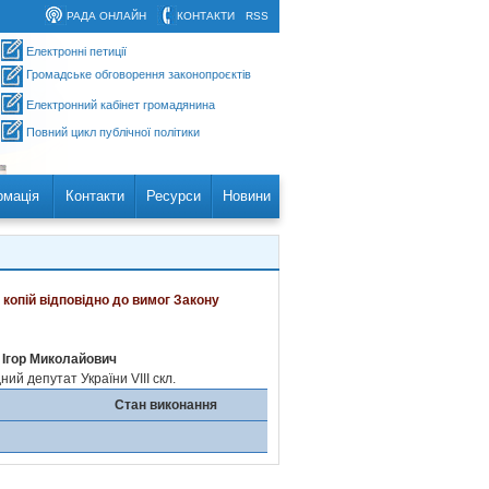
РАДА ОНЛАЙН
КОНТАКТИ
RSS
Електронні петиції
Громадське обговорення законопроєктів
Електронний кабінет громадянина
Повний цикл публічної політики
рмація
Контакти
Ресурси
Новини
 копій відповідно до вимог Закону
 Ігор Миколайович
ий депутат України VIII скл.
Стан виконання