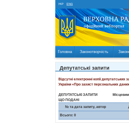
УКР
ENG
Головна
Законотворчість
Закон
Депутатські запити
Відсутні електронні копії депутатських 
України «Про захист персональних даних
ДЕПУТАТСЬКІ ЗАПИТИ
Місцевим
ЩО ПОДАНІ
№ та дата запиту, автор
Всього: 0