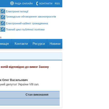
РАДА ОНЛАЙН
КОНТАКТИ
RSS
Електронні петиції
Громадське обговорення законопроєктів
Електронний кабінет громадянина
Повний цикл публічної політики
рмація
Контакти
Ресурси
Новини
 копій відповідно до вимог Закону
к Олег Васильович
ий депутат України VIII скл.
Стан виконання