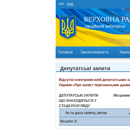
УКР
ENG
Головна
Законотворчість
Закон
Депутатські запити
Відсутні електронні копії депутатських 
України «Про захист персональних даних
ДЕПУТАТСЬКІ ЗАПИТИ
Місцевим
ЩО ЗНАХОДЯТЬСЯ У
СТАДІЇ РОЗГЛЯДУ
№ та дата запиту, автор
Всього: 0