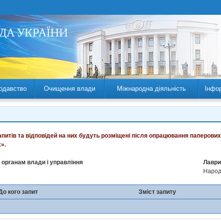
одавство
Очищення влади
Міжнародна діяльність
Інфо
запитів та відповідей на них будуть розміщені після опрацювання паперових
».
 органам влади і управління
Лаври
Народн
До кого запит
Зміст запиту