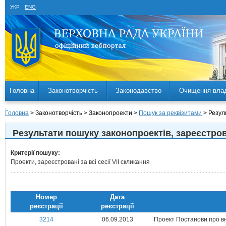
УКР
ENG
Головна
Законотворчість
Законодавство
Очищення вла
Головна
> Законотворчість > Законопроекти >
Пошук за реквізитами
> Резул
Результати пошуку законопроектiв, зареєстр
Критерії пошуку:
Проекти, зареєстровані за всі сесії VII скликання
Номер
Дата
реєстрацiї
реєстрацiї
3214
06.09.2013
Проект Постанови про вн