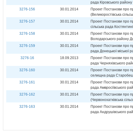
рада Кіровського району
3276-156
30.01.2014
Проект Постанови про пр
(Великоростівська сільсь
3276-157
30.01.2014
Проект Постанови про пр
сільська рада Костянтині
3276-158
30.01.2014
Проект Постанови про пр
Володарського району До
3276-159
30.01.2014
Проект Постанови про п
рада Донецької міської р
3276-16
18.09.2013
Проект Постанови про пр
рада Черняхівського рай
3276-160
30.01.2014
Проект Постанови про п
селищна рада Старобеші
3276-161
30.01.2014
Проект Постанови про п
рада Амвросіївського рай
3276-162
30.01.2014
Проект Постанови про пр
(Червонохатківська сіль
3276-163
30.01.2014
Проект Постанови про при
рада Андрушівського рай