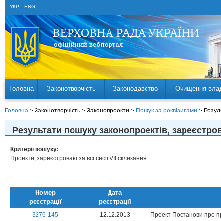
УКР
ENG
Головна
Законотворчість
Законодавство
Очищення вла
Головна
> Законотворчість > Законопроекти >
Пошук за реквізитами
> Резул
Результати пошуку законопроектiв, зареєстр
Критерії пошуку:
Проекти, зареєстровані за всі сесії VII скликання
Номер
Дата
реєстрацiї
реєстрацiї
3276-145
12.12.2013
Проект Постанови про пр