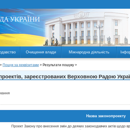
одавство
Очищення влади
Міжнародна діяльність
Інфо
 >
Пошук за реквізитами
> Результати пошуку >
проектiв, зареєстрованих Верховною Радою Укра
ликання
Назва законопроекту
Проект Закону про внесення змін до деяких законодавчих актів щодо вр