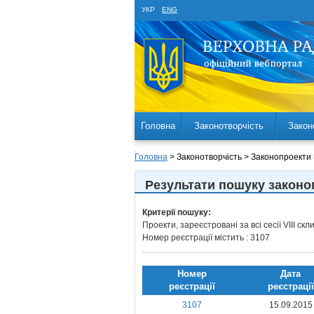
УКР
ENG
Головна
Законотворчість
Закон
Головна
> Законотворчість > Законопроекти
Результати пошуку законо
Критерії пошуку:
Проекти, зареєстровані за всі сесії VIII ск
Номер реєстрації містить : 3107
Номер
Дата
реєстрацiї
реєстрацiї
3107
15.09.2015