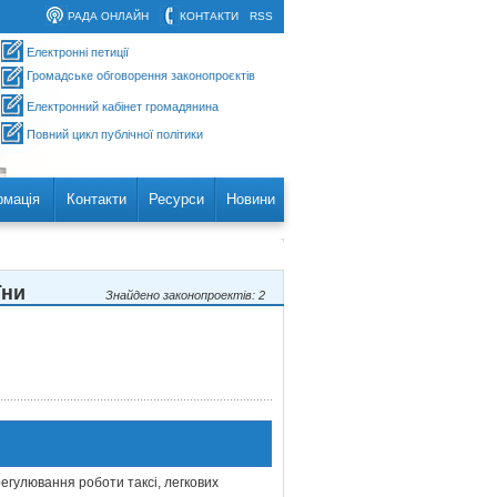
РАДА ОНЛАЙН
КОНТАКТИ
RSS
Електронні петиції
Громадське обговорення законопроєктів
Електронний кабінет громадянина
Повний цикл публічної політики
рмація
Контакти
Ресурси
Новини
їни
Знайдено законопроектів: 2
егулювання роботи таксі, легкових